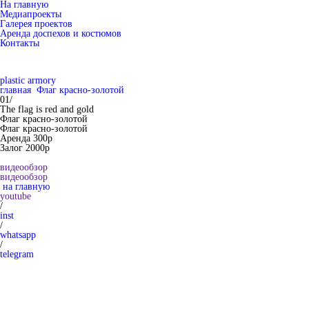
На главную
Медиапроекты
Галерея проектов
Аренда доспехов и костюмов
Контакты
plastic armory
главная
Флаг красно-золотой
01/
The flag is red and gold
Флаг красно-золотой
Флаг красно-золотой
Аренда 300р
Залог 2000р
видеообзор
видеообзор
на главную
youtube
/
inst
/
whatsapp
/
telegram