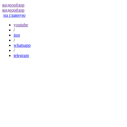
видеообзор
видеообзор
на главную
youtube
/
inst
/
whatsapp
/
telegram